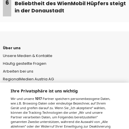
6
Beliebtheit des WienMobil Hüpfers steigt
in der Donaustadt
Über uns
Unsere Medien & Kontakte
Häufig gestellte Fragen
Arbeiten bei uns
RegionalMedien Austria AG
MeinMed.at – Medizinwissen
Ihre Privatsphäre ist uns wichtig
aus Österreich
Wir und unsere
1017
Partner speichern personenbezogene Daten,
wie z.B. Browsing-Daten oder eindeutige Bezeichner, auf Ihrem
Service
Gerät und greifen darauf zu. Wenn Sie „Ich akzeptiere“ wählen,
Regionauten-Community
können die Tracking-Technologien die unter „Wir und unsere
Partner verarbeiten Daten, um Folgendes bereitzustellen“
Feedback zur Website
genannten Zwecke unterstützen, während die Auswahl von „Alle
ablehnen“ oder der Widerruf Ihrer Einwilligung zur Deaktivierung
Verhaltenskodex