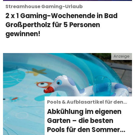
Streamhouse Gaming-Urlaub
2 x 1 Gaming-Wochenende in Bad
Großpertholz für 5 Personen
gewinnen!
e
Anzeige
Pools & Aufblasartikel für den
Sommer
Abkühlung im eigenen
Garten – die besten
Pools für den Sommer