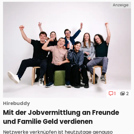
möglich war, hat WhatsApp jetzt großflächig
Anzeige
ausgerollt: die Channel-Funktion. Mit diesen
öffentlichen Kanälen können etwa Promis,
Unternehmen oder Vereine ihre Follower erreichen.
Umgekehrt kannst du jene Kanäle, die dich
interessieren, abonnieren und verpasst damit...
1
2
Hirebuddy
Mit der Jobvermittlung an Freunde
und Familie Geld verdienen
Netzwerke verknüpfen ist heutzutage genauso