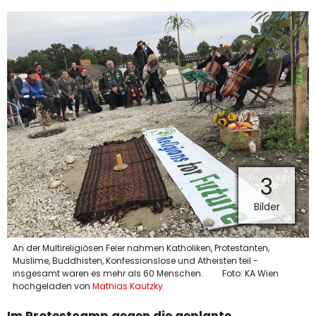
3
Bilder
An der Multireligiösen Feier nahmen Katholiken, Protestanten,
Muslime, Buddhisten, Konfessionslose und Atheisten teil -
insgesamt waren es mehr als 60 Menschen.
Foto: KA Wien
hochgeladen von
Mathias Kautzky
Im Protestcamp gegen die geplante