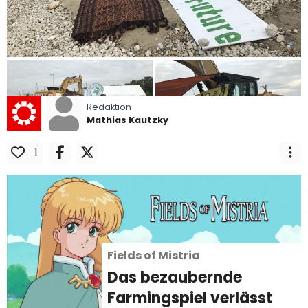
Redaktion
Mathias Kautzky
1
e
Fields of Mistria
Das bezaubernde
Farmingspiel verlässt