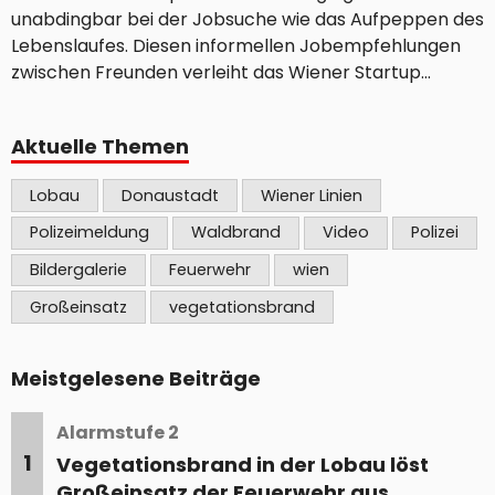
unabdingbar bei der Jobsuche wie das Aufpeppen des
Lebenslaufes. Diesen informellen Jobempfehlungen
zwischen Freunden verleiht das Wiener Startup
Hirebuddy jetzt nicht nur Struktur, sondern verwandelt
Mitarbeiterempfehlung zwischen persönlichen
Aktuelle Themen
Kontakten in eine lukrative Win-Win-Situation für alle
Beteiligten. Die Plattform nutzt sogenanntes Referral
Lobau
Donaustadt
Wiener Linien
Recruiting. Nutzerinnen und Nutzer können durch das
Netzwerk passende Stellen für ihre Bekannten...
Polizeimeldung
Waldbrand
Video
Polizei
Bildergalerie
Feuerwehr
wien
Großeinsatz
vegetationsbrand
Meistgelesene Beiträge
Alarmstufe 2
1
Vegetationsbrand in der Lobau löst
Großeinsatz der Feuerwehr aus