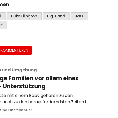
emen
l
Duke Ellington
Big-Band
Jazz
Erl
 KOMMENTIEREN
h und Umgebung
e Familien vor allem eines
– Unterstützung
ate mit einem Baby gehören zu den
r auch zu den herausforderndsten Zeiten im
ilie. Zwischen Schlafmangel,
tina Obertimpfler
und der völlig neuen Lebenssituation