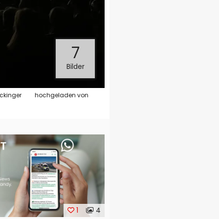
7
Bilder
uckinger
hochgeladen von
1
4