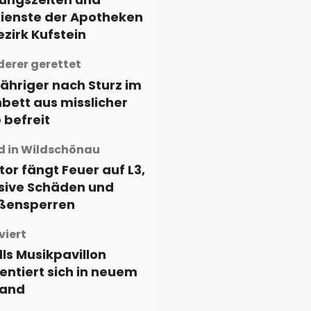
ienste der Apotheken
ezirk Kufstein
erer gerettet
ähriger nach Sturz im
bett aus misslicher
 befreit
d in Wildschönau
tor fängt Feuer auf L3,
ive Schäden und
ßensperren
viert
ls Musikpavillon
entiert sich in neuem
and