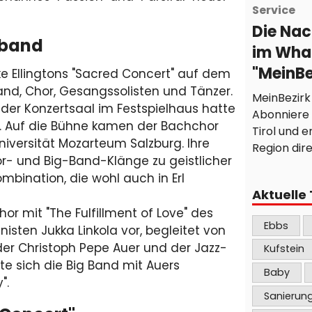
Service
Die Nac
gband
im Wha
"MeinBez
 Ellingtons "Sacred Concert" auf dem
and, Chor, Gesangssolisten und Tänzer.
MeinBezirk
der Konzertsaal im Festspielhaus hatte
Abonniere 
llt. Auf die Bühne kamen der Bachchor
Tirol und e
niversität Mozarteum Salzburg. Ihre
Region dir
or- und Big-Band-Klänge zu geistlicher
sofort kann
mbination, die wohl auch in Erl
WhatsApp m
Aktuelle
neuesten 
hor mit "The Fulfillment of Love" des
und Updates
Ebbs
isten Jukka Linkola vor, begleitet von
Egal, ob es
er Christoph Pepe Auer und der Jazz-
wichtige A
Kufstein
e sich die Big Band mit Auers
inspiriere
Baby
bringen si
y".
Sanierun
unserem 