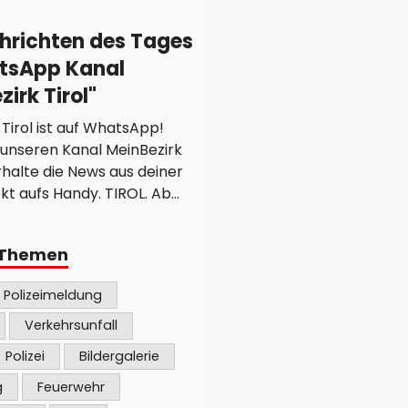
hrichten des Tages
tsApp Kanal
irk Tirol"
 Tirol ist auf WhatsApp!
unseren Kanal MeinBezirk
rhalte die News aus deiner
ekt aufs Handy. TIROL. Ab
st du dich direkt über
it uns verbinden, um die
 Themen
Nachrichten, Geschichten
 aus Tirol zu erhalten.
Polizeimeldung
 um lokale Ereignisse,
nkündigungen oder
Verkehrsunfall
nde Geschichten geht - wir
Polizei
Bildergalerie
e direkt auf dein Handy! Um
g
Feuerwehr
WhatsApp-Kanal