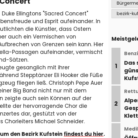
 Concert"
beizutrete
Bürgerme
Schritte aus
uke Ellingtons "Sacred Concert"
bezirk-ku
ebensfreude und Esprit aufeinander. In
tlichten die Künstler, dass Ostern
aber auch ein Vermischen von
Meistgel
ufbrechen von Grenzen sein kann. Hier
ella-Passagen aufeinander, vermischt
Benzi
and-Sätzen.
Das 
1
eugte gesanglich mit ihrer
güns
ährend Stepptänzer Eli Hooker die Füße
Kufs
zeug fliegen ließ. Christoph Pepe Auer
iner Big Band nicht nur mit dem
Rett
n zeigte auch sein Können auf der
Alpe
2
tellte der hervorragende Chor die
Gesp
zertes dar, gestützt von der
Klet
 Chorleiters Michael Schneider.
Medi
 um den Bezirk Kufstein
findest du hier
.
Öffn