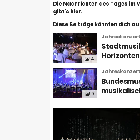
Die Nachrichten des Tages im 
gibt's hier.
Diese Beiträge könnten dich au
Jahreskonzer
Stadtmusik
Horizonten
4
Jahreskonzer
Bundesmus
musikalisc
9