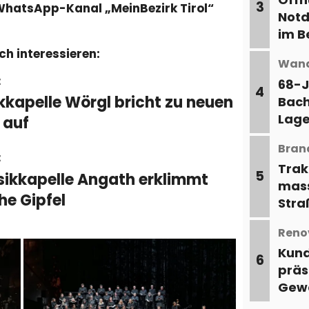
3
WhatsApp-Kanal „MeinBezirk Tirol“
Notd
im B
ch interessieren:
Wand
t
68-J
4
kapelle Wörgl bricht zu neuen
Bach
Lage
 auf
Bran
t
Trak
5
ikkapelle Angath erklimmt
mass
he Gipfel
Stra
Reno
Kund
6
präs
Gew