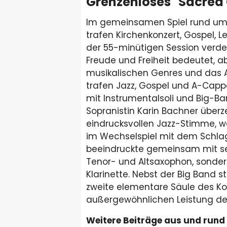
Grenzenloses "Sacred
Im gemeinsamen Spiel rund um D
trafen Kirchenkonzert, Gospel, L
der 55-minütigen Session verdeu
Freude und Freiheit bedeutet, 
musikalischen Genres und das A
trafen Jazz, Gospel und A-Capp
mit Instrumentalsoli und Big-B
Sopranistin Karin Bachner überz
eindrucksvollen Jazz-Stimme, w
im Wechselspiel mit dem Schlag
beeindruckte gemeinsam mit se
Tenor- und Altsaxophon, sonder
Klarinette. Nebst der Big Band s
zweite elementare Säule des Kon
außergewöhnlichen Leistung des
Weitere Beiträge aus und rund