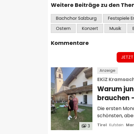
Weitere Beiträge zu den Th
Bachchor Salzburg
Festspiele Er
Ostern
Konzert
Musik
Kommentare
JETZT
Anzeige
EKiZ Kramsac
Warum jung
brauchen 
Die ersten Mon
schönsten, abe
Leben einer Fam
Tirol
Kufstein
Mar
3
Unsicherheiten 