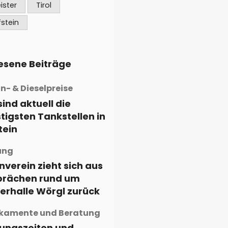
n, musst du nur folgende
ister
Tirol
führen: ...
fstein
esene Beiträge
n- & Dieselpreise
sind aktuell die
tigsten Tankstellen in
tein
ung
nverein zieht sich aus
rächen rund um
terhalle Wörgl zurück
kamente und Beratung
ungszeiten und