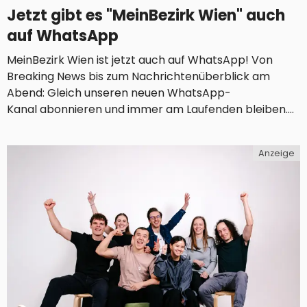
Jetzt gibt es "MeinBezirk Wien" auch
auf WhatsApp
MeinBezirk Wien ist jetzt auch auf WhatsApp! Von
Breaking News bis zum Nachrichtenüberblick am
Abend: Gleich unseren neuen WhatsApp-
Kanal abonnieren und immer am Laufenden bleiben.
WIEN. Was zunächst nur in einigen wenigen Ländern
möglich war, hat WhatsApp jetzt großflächig
Anzeige
ausgerollt: die Channel-Funktion. Mit diesen
öffentlichen Kanälen können etwa Promis,
Unternehmen oder Vereine ihre Follower erreichen.
Umgekehrt kannst du jene Kanäle, die dich
interessieren, abonnieren und verpasst damit...