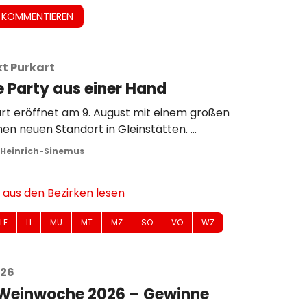
 KOMMENTIEREN
t Purkart
ie Party aus einer Hand
rt eröffnet am 9. August mit einem großen
einen neuen Standort in Gleinstätten.
as mit einer kleinen Idee begann, hat sich
 Heinrich-Sinemus
 einem kleinen Imperium entwickelt.
t lädt mit seiner Firma „Getränke Purkart“
 aus den Bezirken lesen
es neuen Standortes in Gleinstätten
illa-Filiale) ein. Service und
LE
LI
MU
MT
MZ
SO
VO
WZ
Im März 2021 hat sich Purkart selbstständig
s noch mit dem Handel von Spritzern in
026
 Weinwoche 2026 – Gewinne