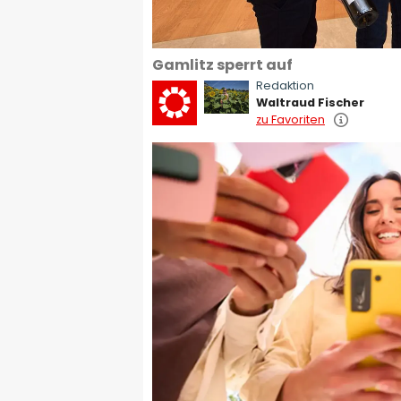
Gamlitz sperrt auf
Redaktion
Gamlitz läutete mit Früh
Waltraud Fischer
zu Favoriten