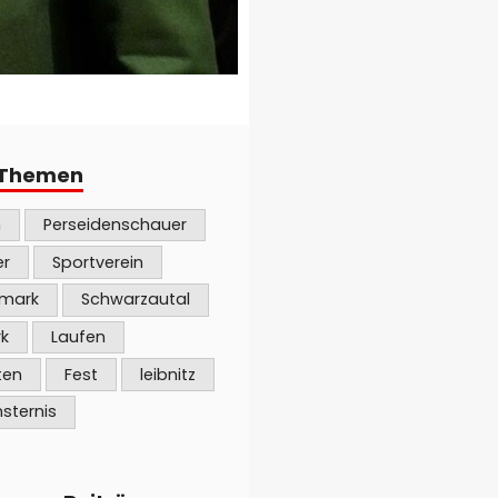
 Themen
n
Perseidenschauer
er
Sportverein
rmark
Schwarzautal
rk
Laufen
ten
Fest
leibnitz
sternis