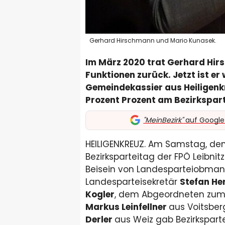
Gerhard Hirschmann und Mario Kunasek.
Im März 2020 trat Gerhard Hirs
Funktionen zurück. Jetzt ist er
Gemeindekassier aus Heiligen
Prozent Prozent am Bezirkspar
"MeinBezirk"
auf Google
HEILIGENKREUZ. Am Samstag, dem 
Bezirksparteitag der FPÖ Leibnitz
Beisein von Landesparteiobma
Landesparteisekretär
Stefan H
Kogler
, dem Abgeordneten zum
Markus Leinfellner
aus Voitsbe
Derler
aus Weiz gab Bezirkspart