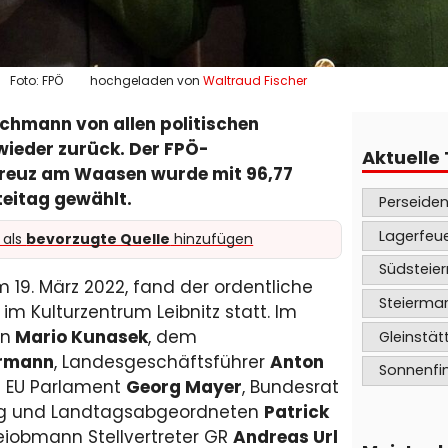
Foto: FPÖ
hochgeladen von
Waltraud Fischer
chmann von allen politischen
 wieder zurück. Der FPÖ-
Aktuelle
kreuz am Waasen wurde mit 96,77
teitag gewählt.
Perseide
Lagerfeu
 als
bevorzugte Quelle
hinzufügen
Südsteie
19. März 2022, fand der ordentliche
Steierma
 im Kulturzentrum Leibnitz statt. Im
nn
Mario Kunasek
, dem
Gleinstät
ermann
, Landesgeschäftsführer
Anton
Sonnenfin
 EU Parlament
Georg Mayer
, Bundesrat
rg und Landtagsabgeordneten
Patrick
eiobmann Stellvertreter GR
Andreas Url