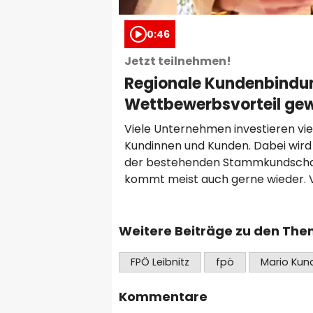
0:46
Jetzt teilnehmen!
Regionale Kundenbindu
Wettbewerbsvorteil ge
Viele Unternehmen investieren vie
Kundinnen und Kunden. Dabei wird o
der bestehenden Stammkundschaft
kommt meist auch gerne wieder. V
bestehen. STEIERMARK. Genau hier 
unterstützt regionale Betriebe dab
bleiben und gleichzeitig neue Inte
Weitere Beiträge zu den Th
FPÖ Leibnitz
fpö
Mario Kun
Kommentare