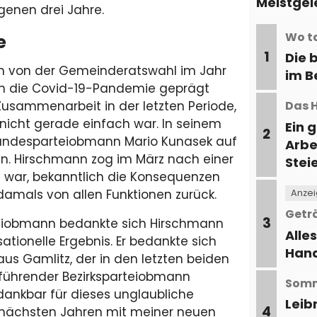
Meistgel
genen drei Jahre.
Wo t
re
1
Die 
llem von der Gemeinderatswahl im Jahr
im B
ch die Covid-19-Pandemie geprägt
 Zusammenarbeit in der letzten Periode,
Das H
tz nicht gerade einfach war. In seinem
Ein 
2
 Landesparteiobmann Mario Kunasek auf
Arbe
n. Hirschmann zog im März nach einer
Stei
rt war, bekanntlich die Konsequenzen
 damals von allen Funktionen zurück.
Anze
Getr
3
eiobmann bedankte sich Hirschmann
Alles
ationelle Ergebnis. Er bedankte sich
Han
aus Gamlitz, der in den letzten beiden
sführender Bezirksparteiobmann
Somm
dankbar für dieses unglaubliche
Leib
4
 nächsten Jahren mit meiner neuen