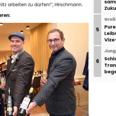
samm
tz arbeiten zu dürfen!‘‘, Hirschmann.
Zuku
eren:
Große
Pure
5
Leib
Vize
Jung
Schl
6
Tran
bege