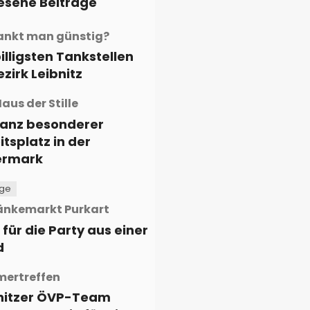
esene Beiträge
ankt man günstig?
billigsten Tankstellen
ezirk Leibnitz
aus der Stille
ganz besonderer
itsplatz in der
ermark
ige
änkemarkt Purkart
 für die Party aus einer
d
ertreffen
nitzer ÖVP-Team