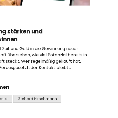
ng stärken und
winnen
l Zeit und Geld in die Gewinnung neuer
ft übersehen, wie viel Potenzial bereits in
 steckt. Wer regelmäßig gekauft hat,
orausgesetzt, der Kontakt bleibt
setzt die MeinBezirk App an. Sie
ei, mit ihrer Kundschaft in Verbindung zu
ressierte aus der Umgebung zu erreichen....
emen
asek
Gerhard Hirschmann