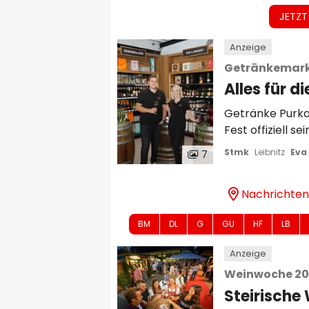
JETZT
Anzeige
Getränkemark
Alles für d
Getränke Purka
Fest offiziell s
GLEINSTÄTTEN. W
Stmk
Leibnitz
Eva
7
mittlerweile zu
Matthias Purkar
Nachrichten
zur Eröffnung d
(gegenüber der B
BM
DL
G
GU
HF
LB
Zuverlässigkeit
gemacht. Damal
Anzeige
Flaschen....
Weinwoche 2
Steirische