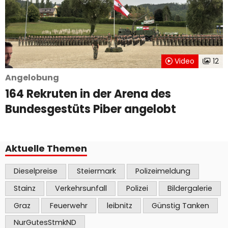
Video
12
Angelobung
164 Rekruten in der Arena des
Bundesgestüts Piber angelobt
Aktuelle Themen
Dieselpreise
Steiermark
Polizeimeldung
Stainz
Verkehrsunfall
Polizei
Bildergalerie
Graz
Feuerwehr
leibnitz
Günstig Tanken
NurGutesStmkND