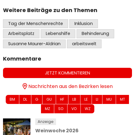
Weitere Beiträge zu den Themen
Tag der Menschenrechte
Inklusion
Arbeitsplatz
Lebenshilfe
Behinderung
Susanne Maurer-Aldrian
arbeitswelt
Kommentare
JETZT KOMMENTIEREN
Nachrichten aus den Bezirken lesen
BM
DL
G
GU
HF
LB
LE
LI
MU
MT
MZ
SO
VO
WZ
Anzeige
Weinwoche 2026