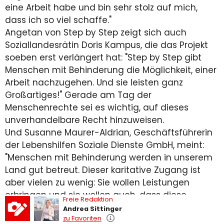
eine Arbeit habe und bin sehr stolz auf mich,
dass ich so viel schaffe."
Angetan von Step by Step zeigt sich auch
Soziallandesrätin Doris Kampus, die das Projekt
soeben erst verlängert hat: "Step by Step gibt
Menschen mit Behinderung die Möglichkeit, einer
Arbeit nachzugehen. Und sie leisten ganz
Großartiges!" Gerade am Tag der
Menschenrechte sei es wichtig, auf dieses
unverhandelbare Recht hinzuweisen.
Und Susanne Maurer-Aldrian, Geschäftsführerin
der Lebenshilfen Soziale Dienste GmbH, meint:
"Menschen mit Behinderung werden in unserem
Land gut betreut. Dieser karitative Zugang ist
aber vielen zu wenig: Sie wollen Leistungen
erbringen und sie wollen auch, dass diese
Freie Redaktion
Leistungen gesehen werden." Die Verlängerung
Andrea Sittinger
des Projekts sei daher ein wichtiger Schritt
zu Favoriten