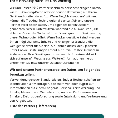
Ihre Privatsphäre ist uns wichtig
aus Österreich
Wir und unsere
1019
Partner speichern personenbezogene Daten,
wie z.B. Browsing-Daten oder eindeutige Bezeichner, auf Ihrem
Service
Gerät und greifen darauf zu. Wenn Sie „Ich akzeptiere“ wählen,
Regionauten-Community
können die Tracking-Technologien die unter „Wir und unsere
Partner verarbeiten Daten, um Folgendes bereitzustellen“
Feedback zur Website
genannten Zwecke unterstützen, während die Auswahl von „Alle
ablehnen“ oder der Widerruf Ihrer Einwilligung zur Deaktivierung
Verhaltenskodex
dieser Technologien führt. Wenn Tracker deaktiviert sind, werden
Cookie Einstellungen
Ihnen möglicherweise Inhalte und Anzeigen präsentiert, die
weniger relevant für Sie sind. Sie können dieses Menü jederzeit
Barrierefreiheit
unter Cookie Einstellungen erneut aufrufen, um Ihre Auswahl zu
ändern oder Ihre Einwilligung zu widerrufe. Ihre Auswahl wirkt
sich auf unsere/n Website aus. Weitere Informationen hierzu
Information
entnehmen Sie bitte unserer Datenschutzrichtlinie.
Impressum
Wir und unsere Partner verarbeiten Daten, um Folgendes
Verwendung von KI
bereitzustellen:
Verwendung genauer Standortdaten. Endgeräteeigenschaften zur
Datenschutz
Identifikation aktiv abfragen. Speichern von oder Zugriff auf
Informationen auf einem Endgerät. Personalisierte Werbung und
AGB MeinBezirk.at
Inhalte, Messung von Werbeleistung und der Performance von
AGB Marktplatz
Inhalten, Zielgruppenforschung sowie Entwicklung und Verbesserung
von Angeboten.
Liste der Partner (Lieferanten)